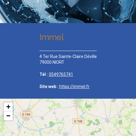
Immel
4 Ter Rue Sainte-Claire Déville
79000 NIORT
Tél :
0549765741
Site web :
https://immel.fr
+
−