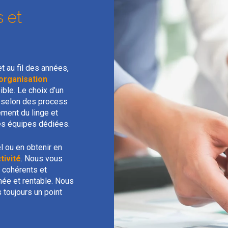
s et
t au fil des années,
’organisation
ble. Le choix d’un
, selon des process
ement du linge et
des équipes dédiées.
l ou en obtenir en
tivité
. Nous vous
e cohérents et
née et rentable. Nous
 toujours un point