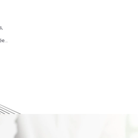
s,
ée…