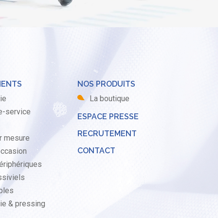
MENTS
NOS PRODUITS
ie
La boutique
re-service
ESPACE PRESSE
RECRUTEMENT
ur mesure
CONTACT
occasion
ériphériques
ssiviels
bles
ie & pressing