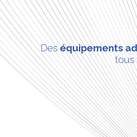
Des
équipements ad
tous