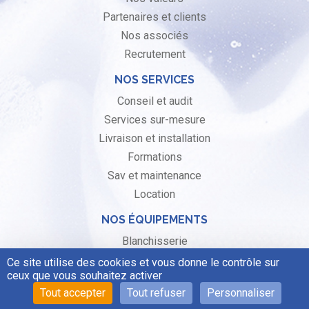
Partenaires et clients
Nos associés
Recrutement
NOS SERVICES
Conseil et audit
Services sur-mesure
Livraison et installation
Formations
Sav et maintenance
Location
NOS ÉQUIPEMENTS
Blanchisserie
Laverie libre-service
Ce site utilise des cookies et vous donne le contrôle sur
ceux que vous souhaitez activer
Pressing
Tout accepter
Tout refuser
Personnaliser
Produits sur mesure