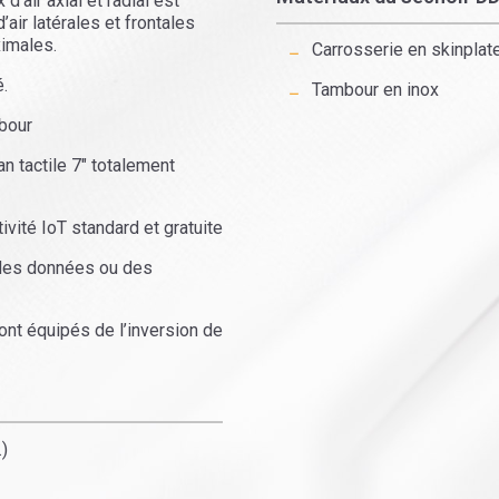
air axial et radial est
air latérales et frontales
imales.
Carrosserie en skinplate
.
Tambour en inox
bour
 tactile 7″ totalement
té IoT standard et gratuite
 des données ou des
t équipés de l’inversion de
.)