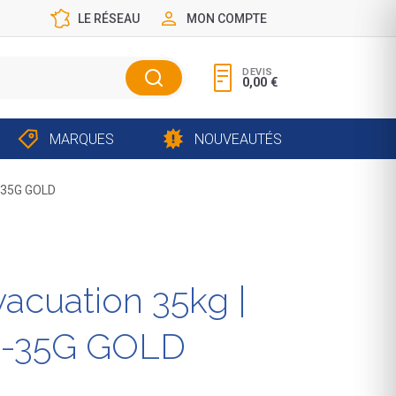
LE RÉSEAU
MON COMPTE
DEVIS
0,00 €
MARQUES
NOUVEAUTÉS
D-35G GOLD
vacuation 35kg |
-35G GOLD