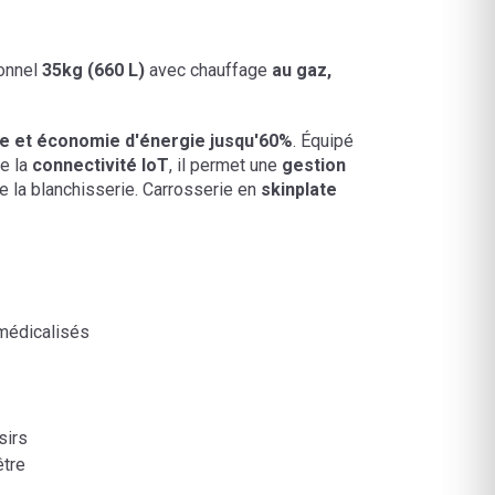
ionnel
35kg (660 L)
avec
chauffage
au gaz,
 et économie d'énergie jusqu'60%
. Équipé
de la
connectivité IoT
, il permet une
gestion
 la blanchisserie.
Carrosserie en
skinplate
médicalisés
sirs
être