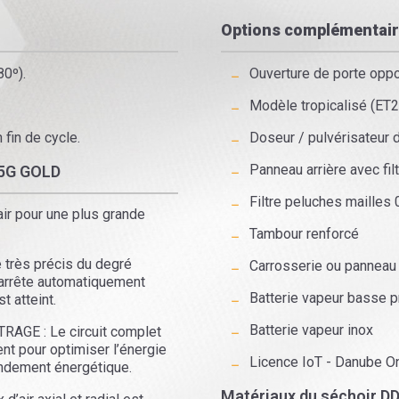
Options complémentai
80º).
Ouverture de porte opp
Modèle tropicalisé (ET2
 fin de cycle.
Doseur / pulvérisateur 
Panneau arrière avec filt
35G GOLD
Filtre peluches mailles
ir pour une plus grande
Tambour renforcé
 très précis du degré
Carrosserie ou panneau 
’arrête automatiquement
Batterie vapeur basse 
t atteint.
Batterie vapeur inox
GE : Le circuit complet
nt pour optimiser l’énergie
Licence IoT - Danube On
endement énergétique.
Matériaux du séchoir D