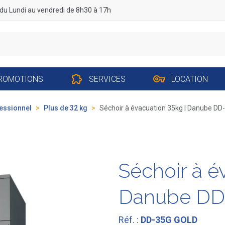
du Lundi au vendredi de 8h30 à 17h
ROMOTIONS
SERVICES
LOCATION
essionnel
Plus de 32 kg
Séchoir à évacuation 35kg | Danube D
Séchoir à é
Danube DD
Réf. :
DD-35G GOLD