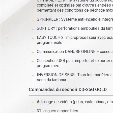
OPTIMAL FLOW : le système du double flux d’
complété et optimisé par d’autres entrées d’
permettant des conditions de séchage max
SPRINKLER : Système anti-incendie intégré
SOFT DRY : perforations embouties du tam
EASY TOUCH 2 : microprocesseur avec écran
programmable
Communication DANUBE ONLINE – connectivi
Connection USB pour importer et exporter
programmes
INVERSION DE SENS : Tous les modèles son
sens du tambour.
Commandes du séchoir DD-35G GOLD
Affichage de vidéos (pubs, instructions, etc
37 langues disponibles