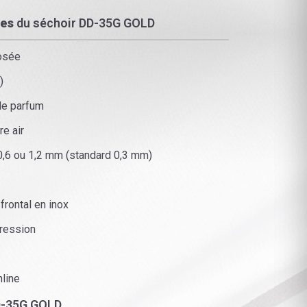
res
du séchoir DD-35G GOLD
osée
)
de parfum
re air
 0,6 ou 1,2 mm (standard 0,3 mm)
frontal en inox
pression
line
D-35G GOLD